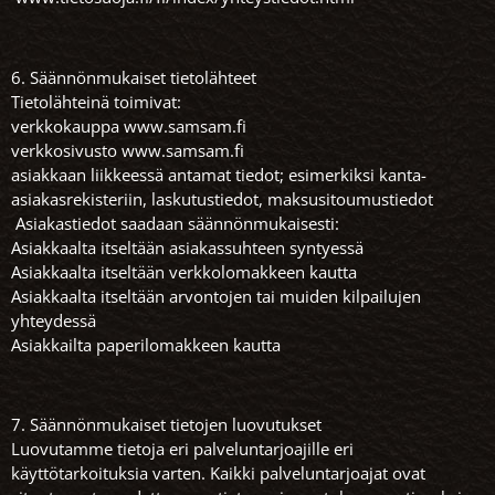
6. Säännönmukaiset tietolähteet
Tietolähteinä toimivat:
verkkokauppa www.samsam.fi
verkkosivusto www.samsam.fi
asiakkaan liikkeessä antamat tiedot; esimerkiksi kanta-
asiakasrekisteriin, laskutustiedot, maksusitoumustiedot
Asiakastiedot saadaan säännönmukaisesti:
Asiakkaalta itseltään asiakassuhteen syntyessä
Asiakkaalta itseltään verkkolomakkeen kautta
Asiakkaalta itseltään arvontojen tai muiden kilpailujen
yhteydessä
Asiakkailta paperilomakkeen kautta
7. Säännönmukaiset tietojen luovutukset
Luovutamme tietoja eri palveluntarjoajille eri
käyttötarkoituksia varten. Kaikki palveluntarjoajat ovat