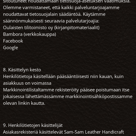
sitoutuneet noudattamaan tietosuoja-asetuksen vaatimuksia.
Olemme varmistaneet, että kaikki palveluntarjoajamme
noudattavat tietosuojalain säädäntöä. Käytämme
säännönmukaisesti seuraavia palvelutarjoajia:
Oulaisten tilitoimisto oy (kirjanpitomateriaalit)
Bambora (verkkokauppa)
Facebook
Google
8. Käsittelyn kesto
Henkilötietoja käsitellään pääsääntöisesti niin kauan, kuin
asiakkuus on voimassa
Markkinointilistaltamme rekisteröity pääsee poistumaan itse
jokaisessa lähettämässämme markkinointisähköpostissamme
olevan linkin kautta.
9. Henkilötietojen käsittelijät
Asiakasrekisteriä käsittelevät Sam-Sam Leather Handicraft