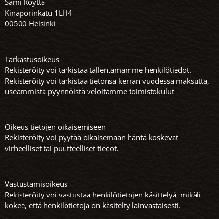
Sami Röyttä
Kinaporinkatu 1LH4
00500 Helsinki
Tarkastusoikeus
Rekisteröity voi tarkistaa tallentamamme henkilötiedot.
Rekisteröity voi tarkistaa tietonsa kerran vuodessa maksutta,
useammista pyynnöistä veloitamme toimistokulut.
Oikeus tietojen oikaisemiseen
Rekisteröity voi pyytää oikaisemaan häntä koskevat
virheelliset tai puutteelliset tiedot.
Vastustamisoikeus
Rekisteröity voi vastustaa henkilötietojen käsittelyä, mikäli
kokee, että henkilötietoja on käsitelty lainvastaisesti.