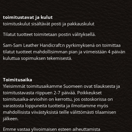
toimitustavat ja kulut
toimituskulut sisältävät posti ja pakkauskulut
Tilatut tuotteet toimitetaan postin välityksellä.
Sam-Sam Leather Handicraft:n pyrkimyksenä on toimittaa
tilatut tuotteet mahdollisimman pian ja viimeistään 4 päivän
kuluttua sopimuksen tekemisestä.
Toimitusaika
Yleisimmät toimitusaikamme Suomeen ovat tilauksesta ja
toimitustavasta riippuen 2-7 päivää. Poikkeukset
toimitusaika-arvioihin on kerrottu, jos ostoskorissa on
varastosta loppuneita tuotteita ja ilmoitamme myös
mahdollisista viivästyksistä teille välittömästi tilaamisen
jälkeen.
Emme vastaa ylivoimaisen esteen aiheuttamista