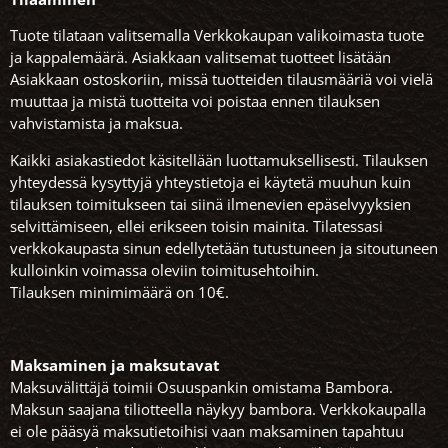
Tuote tilataan valitsemalla Verkkokaupan valikoimasta tuote
ja kappalemäärä. Asiakkaan valitsemat tuotteet lisätään
Asiakkaan ostoskoriin, missä tuotteiden tilausmääriä voi vielä
muuttaa ja mistä tuotteita voi poistaa ennen tilauksen
vahvistamista ja maksua.
Kaikki asiakastiedot käsitellään luottamuksellisesti. Tilauksen
yhteydessä kysyttyjä yhteystietoja ei käytetä muuhun kuin
tilauksen toimitukseen tai siinä ilmenevien epäselvyyksien
selvittämiseen, ellei erikseen toisin mainita. Tilatessasi
verkkokaupasta sinun edellytetään tutustuneen ja sitoutuneen
kulloinkin voimassa oleviin toimitusehtoihin.
Tilauksen minimimäärä on 10€.
Maksaminen ja maksutavat
Maksuvälittäjä toimii Osuuspankin omistama Bambora.
Maksun saajana tiliotteella näykyy bambora. Verkkokaupalla
ei ole pääsyä maksutietoihisi vaan maksaminen tapahtuu