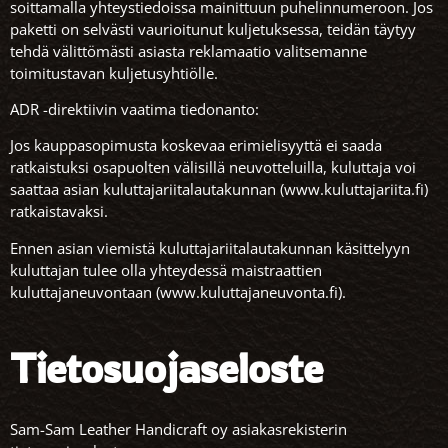
soittamalla yhteystiedoissa mainittuun puhelinnumeroon. Jos
paketti on selvästi vaurioitunut kuljetuksessa, teidän täytyy
tehdä välittömästi asiasta reklamaatio valitsemanne
toimitustavan kuljetusyhtiölle.
ADR -direktiivin vaatima tiedonanto:
Jos kauppasopimusta koskevaa erimielisyyttä ei saada
ratkaistuksi osapuolten välisillä neuvotteluilla, kuluttaja voi
saattaa asian kuluttajariitalautakunnan (www.kuluttajariita.fi)
ratkaistavaksi.
Ennen asian viemistä kuluttajariitalautakunnan käsittelyyn
kuluttajan tulee olla yhteydessä maistraattien
kuluttajaneuvontaan (www.kuluttajaneuvonta.fi).
Tietosuojaseloste
Sam-Sam Leather Handicraft oy asiakasrekisterin