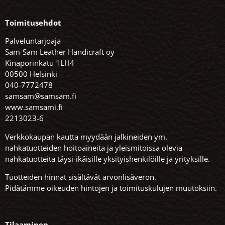
Toimitusehdot
Palveluntarjoaja
Sam-Sam Leather Handicraft oy
Kinaporinkatu 1LH4
00500 Helsinki
040-7772478
samsam@samsam.fi
www.samsami.fi
2213023-6
Verkkokaupan kautta myydään jalkineiden ym.
nahkatuotteiden hoitoaineita ja yleismitoissa olevia
nahkatuotteita täysi-ikäisille yksityishenkilöille ja yrityksille.
Tuotteiden hinnat sisältävät arvonlisäveron.
Pidätämme oikeuden hintojen ja toimituskulujen muutoksiin.
Tilaaminen