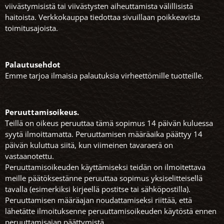
viivästymisistä tai viivästysten aiheuttamista välillisistä
haitoista. Verkkokauppa tiedottaa sivuillaan poikkeavista
toimitusajoista.
Palautusehdot
Emme tarjoa ilmaisia palautuksia virheettömille tuotteille.
Peruuttamisoikeus.
Teillä on oikeus peruuttaa tämä sopimus 14 päivän kuluessa
syytä ilmoittamatta. Peruuttamisen määräaika päättyy 14
päivän kuluttua siitä, kun viimeinen tavaraerä on
vastaanotettu.
Peruuttamisoikeuden käyttämiseksi teidän on ilmoitettava
meille päätöksestänne peruuttaa sopimus yksiselitteisellä
tavalla (esimerkiksi kirjeellä postitse tai sähköpostilla).
Peruuttamisen määräajan noudattamiseksi riittää, että
lähetätte ilmoituksenne peruuttamisoikeuden käytöstä ennen
peruuttamisajan päättymistä.