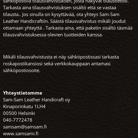
sähköpostilla tilausvahvistuksen, josta näkyvät tilaustietosi.
Tarkasta aina tilausvahvistuksen sisältö että se vastaa
tilausta.. Jos sinulla on kysyttävää, ota yhteys Sam-Sam
Leather Handicraftiin. Säästä tilausvahvistus mikäli joudut
ottamaan yhteyttä . Tarkasta aina, että paketin sisältö täsmää
tilausvahvistuksessa olevien tuotteiden kanssa.
Mikäli tilausvahvistusta ei näy sähköpostissasi tarkasta
roskapostikansiosi sekä verkkokauppaan antamasi
sähköpostiosoite.
Yhteystietomme
Sam-Sam Leather Handicraft oy
Kinaporinkatu 1LH4
00500 Helsinki
040-7772478
samsam@samsam.fi
www.samsami.fi