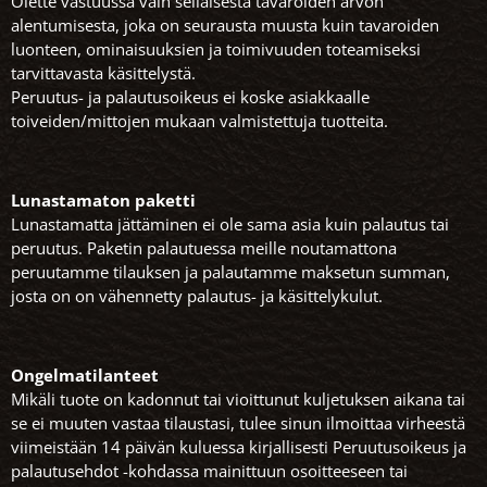
Olette vastuussa vain sellaisesta tavaroiden arvon
alentumisesta, joka on seurausta muusta kuin tavaroiden
luonteen, ominaisuuksien ja toimivuuden toteamiseksi
tarvittavasta käsittelystä.
Peruutus- ja palautusoikeus ei koske asiakkaalle
toiveiden/mittojen mukaan valmistettuja tuotteita.
Lunastamaton paketti
Lunastamatta jättäminen ei ole sama asia kuin palautus tai
peruutus. Paketin palautuessa meille noutamattona
peruutamme tilauksen ja palautamme maksetun summan,
josta on on vähennetty palautus- ja käsittelykulut.
Ongelmatilanteet
Mikäli tuote on kadonnut tai vioittunut kuljetuksen aikana tai
se ei muuten vastaa tilaustasi, tulee sinun ilmoittaa virheestä
viimeistään 14 päivän kuluessa kirjallisesti Peruutusoikeus ja
palautusehdot -kohdassa mainittuun osoitteeseen tai