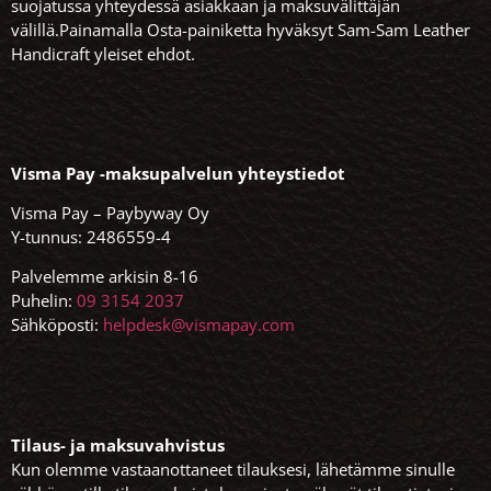
suojatussa yhteydessä asiakkaan ja maksuvälittäjän
välillä.Painamalla Osta-painiketta hyväksyt Sam-Sam Leather
Handicraft yleiset ehdot.
Visma Pay -maksupalvelun yhteystiedot
Visma Pay – Paybyway Oy
Y-tunnus: 2486559-4
Palvelemme arkisin 8-16
Puhelin:
09 3154 2037
Sähköposti:
helpdesk@vismapay.com
Tilaus- ja maksuvahvistus
Kun olemme vastaanottaneet tilauksesi, lähetämme sinulle