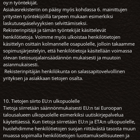
oy:n työntekijät.
Asiakasrekisteriin on pääsy myös kohdassa 6. mainittujen
yritysten työntekijöillä tarpeen mukaan esimerkiksi
laskutusepäselvyyksien selvittämiseksi.
Rekisterinpitäjä ja tämän työntekijät käsittelevät
henkilötietoja. Voimme myös ulkoistaa henkilötietojen
käsittelyn osittain kolmannelle osapuolelle, jolloin takaamme
sopimusjärjestelyin, että henkilötietoja käsitellään voimassa
olevan tietosuojalainsäädännön mukaisesti ja muutoin
asianmukaisesti.
Rekisterinpitäjän henkilökunta on salassapitovelvollinen
yrityksen ja asiakkaan tietojen osalta.
10. Tietojen siirto EU:n ulkopuolelle
Tietoja siirretään säännönmukaisesti EU:n tai Euroopan
talousalueen ulkopuolelle esimerkiksi uutiskirjepalvelua
käytettäessä. Kun tietoja siirretään EU:n ja ETA:n ulkopuolelle,
huolehdimme henkilötietojen suojan riittävästä tasosta muun
muassa sopimalla henkilötietojen luottamuksellisuuteen ja