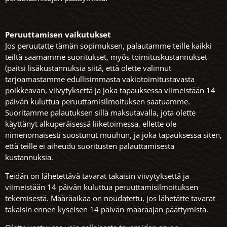
Peruuttamisen vaikutukset
Jos peruutatte tämän sopimuksen, palautamme teille kaikki
teiltä saamamme suoritukset, myös toimituskustannukset
(paitsi lisäkustannuksia siitä, että olette valinnut
tarjoamastamme edullisimmasta vakiotoimitustavasta
poikkeavan, viivytyksettä ja joka tapauksessa viimeistään 14
päivän kuluttua peruuttamisilmoituksen saatuamme.
Suoritamme palautuksen sillä maksutavalla, jota olette
käyttänyt alkuperäisessä liiketoimessa, ellette ole
nimenomaisesti suostunut muuhun, ja joka tapauksessa siten,
että teille ei aiheudu suoritusten palauttamisesta
kustannuksia.
Teidän on lähetettävä tavarat takaisin viivytyksettä ja
viimeistään 14 päivän kuluttua peruuttamisilmoituksen
tekemisestä. Määräaikaa on noudatettu, jos lähetätte tavarat
takaisin ennen kyseisen 14 päivän määräajan päättymistä.