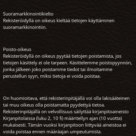
Suoramarkkinointikielto
Rekisteröidyllä on oikeus kieltää tietojen käyttäminen
suoramarkkinointiin.
Poisto-oikeus
Rekisteröidyllä on oikeus pyytää tietojen poistamista, jos
tietojen käsittely ei ole tarpeen. Käsittelemme poistopyynnön,
jonka jälkeen joko poistamme tiedot tai ilmoitamme
perustellun syyn, miksi tietoja ei voida poistaa.
On huomioitava, että rekisterinpitäjällä voi olla lakisääteinen
tai muu oikeus olla poistamatta pyydettyä tietoa.
Rekisterinpitäjällä on velvollisuus säilyttää kirjanpitoaineisto
Kirjanpitolaissa (luku 2, 10 §) määritellyn ajan (10 vuotta)
mukaisesti. Tämän vuoksi kirjanpitoon liittyvää aineistoa ei
voida poistaa ennen määräajan umpeutumista.