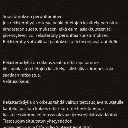
Suostumuksen peruuttaminen
Jos rekisteröityä koskeva henkilötietojen käsittely perustuu
ainoastaan suostumukseen, eikä esim. asiakkuuteen tai
jäsenyyteen, voi rekisteröity peruuttaa suostumuksen.
Rekisteröity voi valittaa päätöksestä tietosuojavaltuutetulle
Rekisteröidyllä on oikeus vaatia, että rajoitamme
kiistanalaisten tietojen käsittelyä siksi aikaa, kunnes asia
saadaan ratkaistua.
Valitusoikeus
Rekisteröidyllä on oikeus tehdä valitus tietosuojavaltuutetulle
kantelu, jos hän kokee, että rikomme henkilötietoja
käsitellessämme voimassa olevaa tietosuojalainsäädäntöä.
Tietosuojavaltuutetun yhteystiedot:
www.tietosuoja.fi/fi/index/yhteystiedot.html