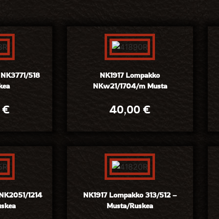
 NK3771/518
NK1917 Lompakko
kea
NKw21/1704/m Musta
0
€
40,00
€
NK2051/1214
NK1917 Lompakko 313/512 –
uskea
Musta/Ruskea