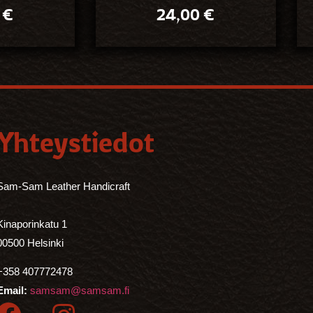
0
€
24,00
€
Yhteystiedot
Sam-Sam Leather Handicraft
Kinaporinkatu 1
00500 Helsinki
+358 407772478
Email:
samsam@samsam.fi