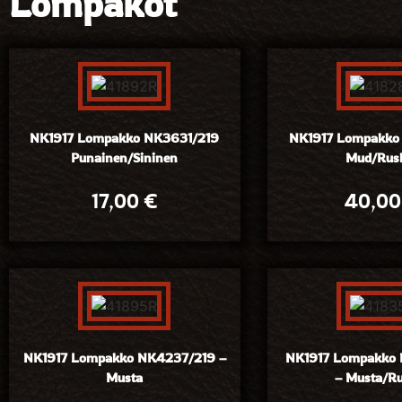
Lompakot
NK1917 Lompakko NK3631/219
NK1917 Lompakko
Punainen/Sininen
Mud/Rus
17,00
€
40,0
NK1917 Lompakko NK4237/219 –
NK1917 Lompakko 
Musta
– Musta/R