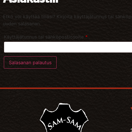
Etkö voi käyttää tiliäsi? Kirjoita käyttäjätunnus tai sähkö
uuden salasanan.
Käyttäjätunnus tai sähköpostiosoite
*
Salasanan palautus