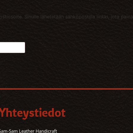
postiosoite. Sinulle lähetetään sähköpostilla linkki, jota pa
Yhteystiedot
Sam-Sam Leather Handicraft